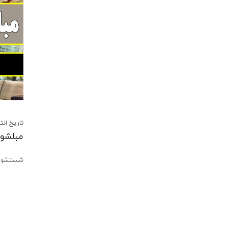
تاریخ انتشار:23 اسفند 1
مبلشوی
شستشوی 