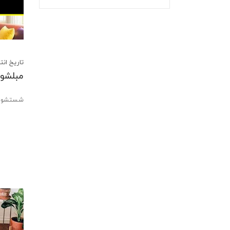
تاریخ انتشار:28 آذر 02
مبلشوی
شستشوی 