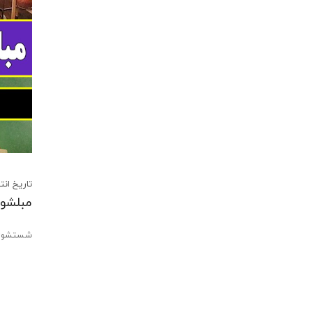
تاریخ انتشار:13 شهریور 2
مبلشوی
شستشوی 