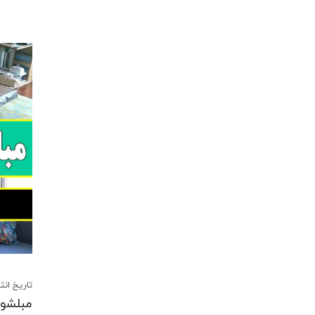
تاریخ انتشار:1 تیر 02
مبلشوی