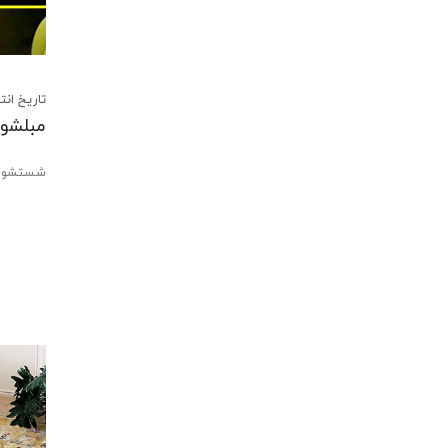
تاریخ انتشار:3 خرداد 02
مبلشوی
شستشوی 