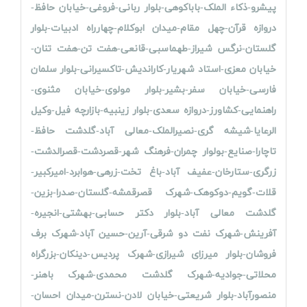
پیشرو-ذکاء الملک-باباکوهی-بلوار ربانی-فروغی-خیابان حافظ-
دروازه قرآن-چهل مقام-میدان ابوکلام-چهارراه ادبیات-بلوار
گلستان-نرگس شیراز-طهماسبی-قانعی-هفت تن-هفت تنان-
خیابان معزی-استاد شهریار-کاراندیش-تاکسیرانی-بلوار سلمان
فارسی-خیابان سفر-بشیر-بلوار مولوی-خیابان مثنوی-
راهنمایی-کشاورز-دروازه سعدی-بلوار زینبیه-بازارچه فیل-وکیل
الرعایا-شیشه گری-نصیرالملک-
معالی آباد-گلدشت حافظ-
تاچارا-صنایع-بولوار چمران-فرهنگ شهر-قصردشت-قصرالدشت-
زرگری-ستارخان-عفیف آباد-باغ تخت-زرهی-هوابرد-امیرکبیر-
قلات-گویم-دوکوهک-شهرک قصرقمشه-گلستان-صدرا-بزین-
گلدشت معالی آباد-بلوار دکتر حسابی-بهشتی-انجیره-
آفرینش-شهرک نفت دو شرقی-آرین-حسین آباد-شهرک برف
فروشان-بلوار میرزای شیرازی-شهرک پردیس-دینکان-بزرگراه
محلاتی-جوادیه-شهرک گلدشت محمدی-شهرک باهنر-
منصورآباد-بلوار شریعتی-خیابان لادن-نسترن-میدان احسان-