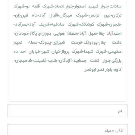
سادات-بلوار شهید استوار-بلوار اتحاد-شهرک قلعه نو-شهرک
ترکان-نیرو ترانس-شهرک مهرگان-اقبال آباد-ماه فیروزان-
خلجوی-شهرک کوشکک-شهرک صادقیه-شریف آباد-نصرآباد-
احمدآباد چقا-سهل آباد-منطقه هوایی دوران-پایگاه-دودمان-
دشت چنار-پودونک-فرصت شیرازی-پدونک-محله نعیم
عظیمی-شهرک شهدا-شهرک پرواز-کیان شهر-خیابان احد ده
بزرگی-بلوار تخت جمشید-آزادگان-طلاب-فضیلت-شاهیجان-
کاوه-بلوار نصر-ابونصر