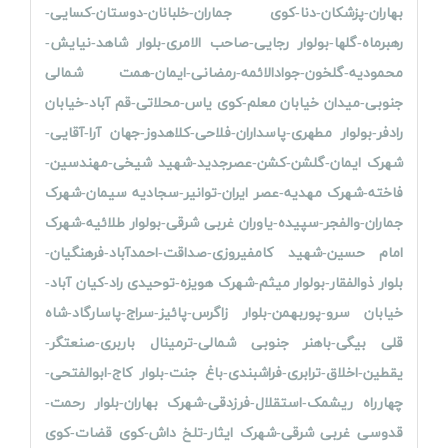
بهاران-پزشکان-دنا-کوی جماران-خلبانان-دوستان-کسایی-
رهبرماه-گلها-بولوار رجایی-صاحب الامری-بلوار شاهد-نیایش-
محمودیه-گلخون-جوادالائمه-رمضانی-ایمان-همت شمالی
جنوبی-میدان خیابان معلم-کوی یاس-محلاتی-قم آباد-خیابان
رادفر-بولوار مطهری-پاسداران-فلاحی-کلاهدوز-جهان آرا-آقایی-
شهرک ایمان-گلشن-کشن-عصرجدید-شهید شیخی-مهندسین-
فاخته-شهرک مهدیه-عصر ایران-توانیر-سجادیه سیمان-شهرک
جماران-والفجر-سپیده-یاوران غربی شرقی-بولوار طلائیه-شهرک
امام حسین-شهید کامفیروزی-صداقت-احمدآباد-فرهنگیان-
بلوار ذوالفقار-بولوار میثم-شهرک هویزه-توحیدی راد-کیان آباد-
خیابان سرو-پوربهمن-بلوار زاگرس-پائیز-سراج-پاسارگاد-شاه
قلی بیگی-باهنر جنوبی شمالی-ترمینال باربری-صنعتگر-
یقطین-اخلاق-ترابری-فراشبندی-باغ جنت-بلوار کاج-ابوالفتحی-
چهارراه ریشمک-استقلال-فرزدقی-شهرک بهاران-بلوار رحمت-
قدوسی غربی شرقی-شهرک ایثار-تلخ داش-کوی قضات-کوی