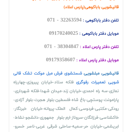
قالیشویی باباکوهی(پارس اعلاء)
32263594 - 071
تلفن دفتر باباکوهی :
09170240025
موبایل دفتر باباکوهی :
38304847 - 071
تلفن دفتر پارس اعلاء :
09179358607
موبایل دفتر پارس اعلاء :
قالیشویی
مبلشویی
شستشوی فرش مبل موکت تشک قالی
شویی تعمیرات رفوگری
فلکه ستاد-خیابان پیروزی-چهارراه
نمازی-سه راه احمدی-خیابان زند-میدان شهدا-فلکه شهرداری-
پارامونت-پوستچی-باغ شاه-فلسطین-بلوار هجرت-بلوار آزادی-
رودکی-مکتبی-فردوسی-کمال الملک-پروانه-خیابان خبرنگار-
خاکشناسی-فرزانگان-سروناز-ارم-بلوار جمهوری-دانشجو-نشاط-
ابریشمی-خیابان حر-سمیه-ساحلی شرقی غربی-ناصر خسرو-