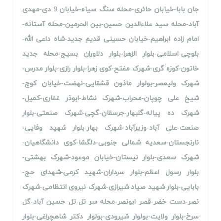
جان بابا-خیابان حائری-محله سنگ سیاه-خیابان 9 دی-مهدی
آباد-محله سید علاءالدین حسین-بین الحرمین-محله آستانه-
امام زاده ابراهیم-خیابان حسینی قدیم جدید-شاه داعی الله-
بلوچی-اسلامی-بلوار الزهرا-بلوار دلاوران بسیج-محله جدید
خاتون-کوزه گری-شهرک مفتح-کوی زهرا-بلوار رازی-بلوار مدرس-
شهرک ولیعصر-بولوار ماذون قشقایی-نهضت-خیابان کوچ-
شیخ علی چوپان-محراب-شهرک نشاط-ابوذر غفاری-کمیل-
شهرک ده پیاله-گلبهار-جرسقان-گچی-شهرک صنعتی-بلوار
صنعت-علی آباد-وزیرآباد-
شهرک بهار-بلوار شهید وفایی-
نارنجستان-سعدیه شمالی جنوبی-دلگشا-کوی دانشگاهیان-
شهرک سعدی-بلوار نیستان-خیابان موعود-شهرک بهشتی-
بلوار رسول اعظم-بلوار سرداران-شهید کرمی-شهدای حج-
بابایی-بلوار شهید صیاد شیرازی-شهرک نیروی انتظامی-شهرک
نصر-دست خضر-قصر ابونصر-محله سر تل-تل حسین آباد-
گل
سرخ-بلوار ولایت-بولوار شیرودی-بولوار دکتر شاهچراغی-بلوار