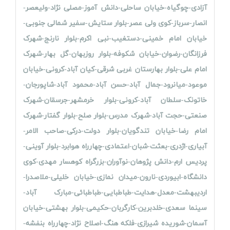
آزادی-چوگیاه-خیابان ساحلی-دانش آموز-مصلی نژاد-ولیعصر-
انصار-سرباز-کوی ولی عصر-بلوار ستایش-سفیر شمالی جنوبی-
خیابان امام خمینی-دستغیب-نبی اکرم-بلوار نارنج-شهرک
فرزانگان-رضوان-خیابان شکوفه-بلوار روزبهان-گل بهار-شهرک
امام علی-بلوار بهارستان غربی شرقی-کیان آباد-کرونی-خیابان
موعود-میانرود-جمال آباد-حسن آباد-محمود آباد-شاپورجان-
خاتونک-سلطان آباد-کرونی-بلوار خرمشهر-جرسقان-شهرک
صنعتی-حجت آباد-شهرک مدرس-بلوار صلح-بلوار گفتار-شهرک
امام رضا-خیابان تندگویان-بلوار دولت-درکی-صاحب الامر-
آبیاری-اژدری-بعثت-شبان-اعتمادی-چهارراه هوابرد-بلوار آوینی-
پردیس ارم-دانش پژوهان-نوآوران-بزرگراه کوهسار مهدی-کوی
دانشگاه-ابیوردی-نارون-میدان نمازی-خیابان خلیلی-ملاصدرا-
اردیبهشت-معدل-هدایت-طباطبایی-طباطبائی-مبارک آباد-
سینما سعدی-خلدبرین-کارگربان-حکیمی-بلوار بهشتی-خیابان
آسمان-شوریده شیرازی-فلکه هنگ-اصلاح نژاد-چهارراه بنفشه-