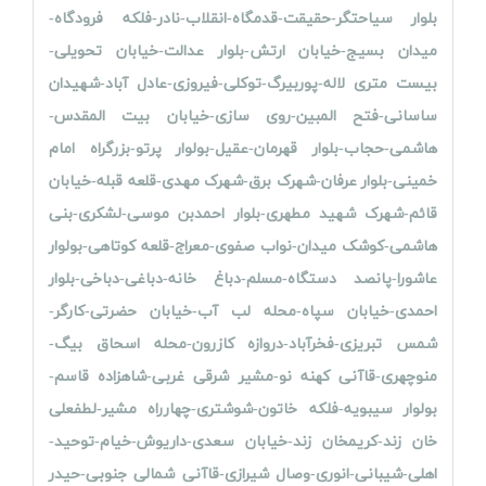
بلوار سیاحتگر-حقیقت-قدمگاه-انقلاب-نادر-فلکه فرودگاه-
میدان بسیج-خیابان ارتش-بلوار عدالت-خیابان تحویلی-
بیست متری لاله-پوربیرگ-توکلی-فیروزی-عادل آباد-شهیدان
ساسانی-فتح المبین-روی سازی-خیابان بیت المقدس-
هاشمی-حجاب-بلوار قهرمان-عقیل-بولوار پرتو-بزرگراه امام
خمینی-بلوار عرفان-شهرک برق-شهرک مهدی-قلعه قبله-خیابان
قائم-شهرک شهید مطهری-بلوار احمدبن موسی-لشکری-بنی
هاشمی-کوشک میدان-نواب صفوی-معراج-قلعه کوتاهی-بولوار
عاشورا-پانصد دستگاه-مسلم-دباغ خانه-دباغی-دباخی-بلوار
احمدی-خیابان سپاه-محله لب آب-خیابان حضرتی-کارگر-
شمس تبریزی-فخرآباد-دروازه کازرون-محله اسحاق بیگ-
منوچهری-قاآنی کهنه نو-مشیر شرقی غربی-شاهزاده قاسم-
بولوار سیبویه-فلکه خاتون-شوشتری-چهارراه مشیر-لطفعلی
خان زند-کریمخان زند-خیابان سعدی-داریوش-خیام-توحید-
اهلی-شیبانی-انوری-وصال شیرازی-قاآنی شمالی جنوبی-حیدر