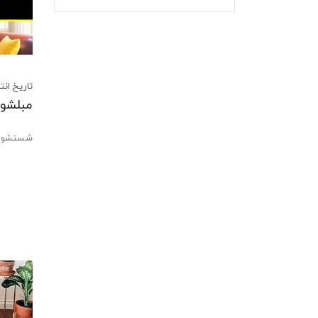
تاریخ انتشار:28 آذر 02
مبلشوی
شستشوی 