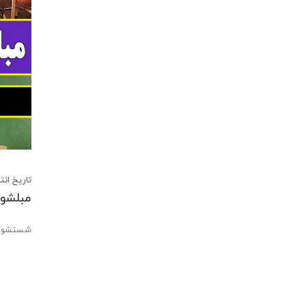
تاریخ انتشار:13 شهریور 2
مبلشوی
شستشوی 