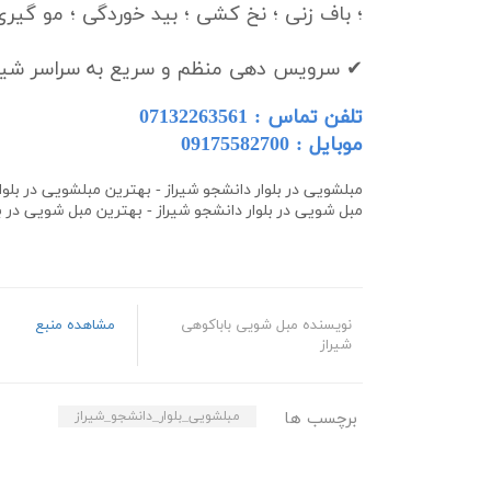
؛ باف زنی ؛ نخ کشی ؛ بید خوردگی ؛ مو گیری
✔ سرویس دهی منظم و سریع به سراسر شیرا
تلفن تماس : 07132263561
موبایل :
09175582700
مبلشویی در بلوار دانشجو شیراز - بهترین
مبل
شویی در
بلو
مبل
شویی در
بلوار دانشجو
شیراز - بهترین
مبل
شویی در
ب
نویسنده مبل شویی باباکوهی
مشاهده منبع
شیراز
برچسب ها
مبلشویی_بلوار_دانشجو_شیراز