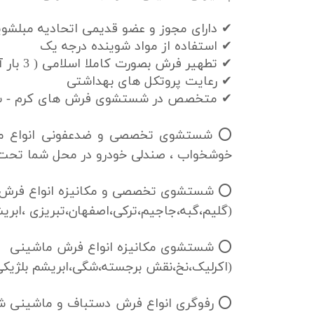
✔ دارای مجوز و عضو قدیمی اتحادیه مبلشوی
✔ استفاده از مواد شوینده درجه یک
✔ تطهیر فرش بصورت کاملا اسلامی ( 3 بار آبکشی )
✔ رعایت پروتکل های بهداشتی
✔ متخصص در شستشوی فرش های کرم - سف
⭕ شستشوی تخصصی و ضدعفونی انواع مبلم
خوشخواب ، صندلی خودرو در محل شما تحت 
⭕ شستشوی تخصصی و مکانیزه انواع فرش
(گلیم،گبه،جاجیم،ترکی،اصفهان،تبریزی ،ابریش
⭕ شستشوی مکانیزه انواع فرش ماشینی
(اکرلیک،نخ،نقش برجسته،شگی،ابریشم بلژیکی،
⭕ رفوگری انواع فرش دستباف و ماشینی شام