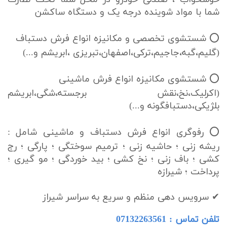
شما با مواد شوینده درجه یک و دستگاه ساکشن
⭕ شستشوی تخصصی و مکانیزه انواع فرش دستباف
(گلیم،گبه،جاجیم،ترکی،اصفهان،تبریزی ،ابریشم و...)
⭕ شستشوی مکانیزه انواع فرش ماشینی
(اکرلیک،نخ،نقش برجسته،شگی،ابریشم
بلژیکی،دستبافگونه و...)
⭕ رفوگری انواع فرش دستباف و ماشینی شامل :
ریشه زنی ؛ حاشیه زنی ؛ ترمیم سوختگی ؛ پارگی ؛ رج
کشی ؛ باف زنی ؛ نخ کشی ؛ بید خوردگی ؛ مو گیری ؛
پرداخت ؛ شیرازه
✔ سرویس دهی منظم و سریع به سراسر شیراز
تلفن تماس : 07132263561