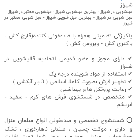
شیراز
مبلشویی در شیراز - بهترین مبلشویی شیراز - مبلشویی معتبر در شیراز
مبل شویی در شیراز - بهترین مبل شویی شیراز - مبل شویی معتبر در
شیراز
پاکیزگی تضمینی همراه با ضدعفونی کننده(قارچ کش -
باکتری کش - ویروس کش )
✔ دارای مجوز و عضو قدیمی اتحادیه قالیشویی در
شیراز
✔ استفاده از مواد شوینده درجه یک
✔ تطهیر فرش بصورت کاملا اسلامی ( 3 بار آبکشی )
✔ رعایت پروتکل های بهداشتی
✔ متخصص در شستشوی فرش های کرم - سفید -
ابریشم
⭕ شستشوی تخصصی و ضدعفونی انواع مبلمان منزل
و اداری ، موکت چسبان ، صندلی ناهارخوری ، تشک
خوشخواب ، صندلی خودرو در محل شما تحت نظارت