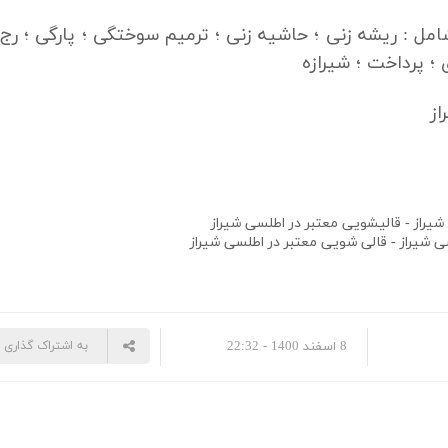
ل : ریشه زنی ؛ حاشیه زنی ؛ ترمیم سوختگی ؛ پارگی ؛ ر
 ؛ پرداخت ؛ شیرازه
ز
شیراز - قالیشویی معتبر در
اطلسی
شیراز
سی
شیراز - قالی شویی معتبر در
اطلسی
شیراز
8 اسفند 1400 - 22:32
به اشتراک گذاری