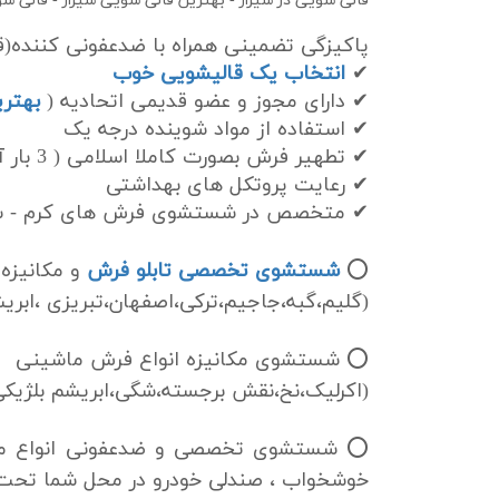
قالی شویی در شیراز - بهترین قالی شویی شیراز - قالی شو
پاکیزگی تضمینی همراه با ضدعفونی کننده
✔
انتخاب یک قالیشویی خوب
✔ دارای مجوز و عضو قدیمی اتحادیه (
بهتری
✔ استفاده از مواد شوینده درجه یک
✔ تطهیر فرش بصورت کاملا اسلامی ( 3 بار آبکشی )
✔ رعایت پروتکل های بهداشتی
✔ متخصص در شستشوی فرش های کرم - سف
⭕
شستشوی تخصصی تابلو فرش
و مکانیزه
(گلیم،گبه،جاجیم،ترکی،اصفهان،تبریزی ،ابریش
⭕ شستشوی مکانیزه انواع فرش ماشینی
(اکرلیک،نخ،نقش برجسته،شگی،ابریشم بلژیکی،
⭕ شستشوی تخصصی و ضدعفونی انواع مبلم
خوشخواب ، صندلی خودرو در محل شما تحت 