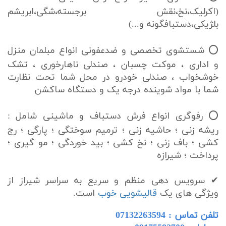
(اکرلیک،نخ،نقش برجسته،شگی،ابریشم
بلژیکی،دستبافگونه و...)
⭕ شستشوی تخصصی و ضدعفونی انواع مبلمان منزل
و اداری ، موکت چسبان ، صندلی ناهارخوری ، تشک
خوشخواب ، صندلی خودرو در محل شما تحت نظارت
شما با مواد شوینده درجه یک و دستگاه ساکشن
⭕ رفوگری انواع فرش دستباف و ماشینی شامل :
ریشه زنی ؛ حاشیه زنی ؛ ترمیم سوختگی ؛ پارگی ؛ رج
کشی ؛ باف زنی ؛ نخ کشی ؛ بید خوردگی ؛ مو گیری ؛
پرداخت ؛ شیرازه
✔ سرویس دهی منظم و سریع به سراسر شیراز از
ویژگی های یک
قالیشویی خوب
است.
تلفن تماس : 07132263594