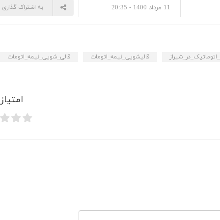
11 مرداد 1400 - 20:35
به اشتراک گذاری
اتوماتیک_در_شیراز
قالیشویی_نیمه_اتومات
قالی_شویی_نیمه_اتومات
امتیاز