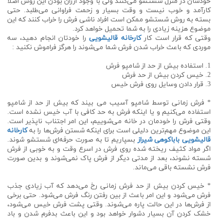
خودشان در منزل شستشو می‌کنند ولی با وجود ارزان بودن این روش اصلا
کارآمد و خوب نیست و وقت بسیار و زحمت فراوانی می‌طلبد. حتی
بسته به روش شستشو ممکن است افراد ناشی فرش را خراب کنند که این
موضوع هزینه زیادی را به شما تحمیل خواهد کرد.
وقتی که قرار است کار
کارخانه قالیشویی
را خودتان انجام دهید، سه
موردی که باعث خراب شدن فرش شما می‌شوند را هرگز فراموش نکنید :
1. استفاده بیش از حد از شامپو فرش
2. خیس کردن بیش از حد فرش
3. قرار دادن وسایل روی فرش خیس
* فرش زمانی توسط شامپو آسیب می بیند که بیش از حد از شامپو
استفاده می‌کنیم و یا اینکه فرش به حد کافی با آب خیس نشده است.
وقتی فرش را خودمان در خانه می‌شوییم، این امر اجتناب ناپذیر است.
این موضوع مهم‌ترین دلیلی است برای اینکه شستن فرش‌ها را به
کارخانه
قالیشویی باباکوهی شیراز
بسپاریم تا به صورت حرفه‌ای شستشو شوند.
اگر مواد کثیف ریخته شده روی فرش در اسرع وقت و به خوبی از فرش
شسته نشوند، بعد از مدتی دیگر از فرش پاک نمی‌شوند و بدین صورت
فرش نشسته باقی می‌ماند.
* خیس کردن بیش از حد فرش زمانی رخ می‌دهد که آب زیادی جذب
فرش می‌شود و این امر باعث از بین رفتن رنگ فرش می‌شود. حتی برخی
از فرش‌ها در این حالت پاره می‌شوند. وقتی پشت فرش خیس می‌شود،
خشک کردن آن بسیار دشوار خواهد بود و این باعث بدفرم شدن و باد